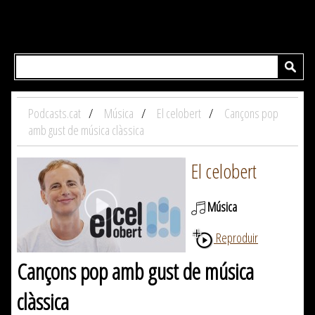
Podcasts.cat
Música
El celobert
Cançons pop
amb gust de música clàssica
El celobert
Música
Reproduir
Cançons pop amb gust de música
clàssica