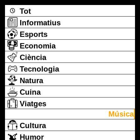
Tot
Informatius
Esports
Economia
Ciència
Tecnologia
Natura
Cuina
Viatges
Música
Cultura
Humor