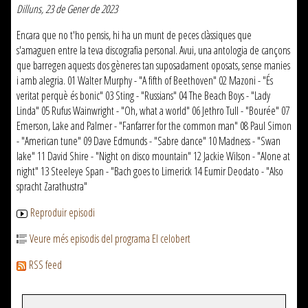
Dilluns, 23 de Gener de 2023
Encara que no t'ho pensis, hi ha un munt de peces clàssiques que
s'amaguen entre la teva discografia personal. Avui, una antologia de cançons
que barregen aquests dos gèneres tan suposadament oposats, sense manies
i amb alegria. 01 Walter Murphy - "A fifth of Beethoven" 02 Mazoni - "És
veritat perquè és bonic" 03 Sting - "Russians" 04 The Beach Boys - "Lady
Linda" 05 Rufus Wainwright - "Oh, what a world" 06 Jethro Tull - "Bourée" 07
Emerson, Lake and Palmer - "Fanfarrer for the common man" 08 Paul Simon
- "American tune" 09 Dave Edmunds - "Sabre dance" 10 Madness - "Swan
lake" 11 David Shire - "Night on disco mountain" 12 Jackie Wilson - "Alone at
night" 13 Steeleye Span - "Bach goes to Limerick 14 Eumir Deodato - "Also
spracht Zarathustra"
Reproduir episodi
Veure més episodis del programa El celobert
RSS feed