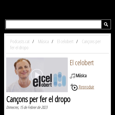
Podcasts.cat
Música
El celobert
Cançons per
fer el dropo
El celobert
Música
Reproduir
Cançons per fer el dropo
Dimecres, 15 de Febrer de 2023