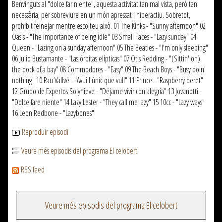
Benvinguts al "dolce far niente", aquesta activitat tan mal vista, però tan
necessària, per sobreviure en un món apressat i hiperactiu. Sobretot,
prohibit feinejar mentre escolteu això. 01 The Kinks - "Sunny afternoon" 02
Oasis - "The importance of being idle" 03 Small Faces - "Lazy sunday" 04
Queen - "Lazing on a sunday afternoon" 05 The Beatles - "I'm only sleeping"
06 Julio Bustamante - "Las órbitas elípticas" 07 Otis Redding - "(Sittin' on)
the dock of a bay" 08 Commodores - "Easy" 09 The Beach Boys - "Busy doin'
nothing" 10 Pau Vallvé - "Avui l'únic que vull" 11 Prince - "Raspberry beret"
12 Grupo de Expertos Solynieve - "Déjame vivir con alegria" 13 Jovanotti -
"Dolce fare niente" 14 Lazy Lester - "They call me lazy" 15 10cc - "Lazy ways"
16 Leon Redbone - "Lazybones"
Reproduir episodi
Veure més episodis del programa El celobert
RSS feed
Veure més episodis del programa El celobert