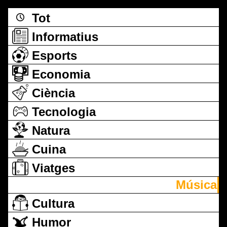
Tot
Informatius
Esports
Economia
Ciència
Tecnologia
Natura
Cuina
Viatges
Música
Cultura
Humor