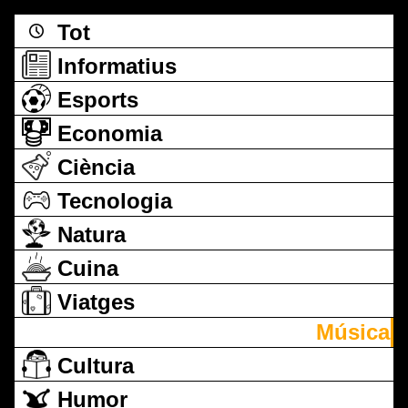
Tot
Informatius
Esports
Economia
Ciència
Tecnologia
Natura
Cuina
Viatges
Música
Cultura
Humor