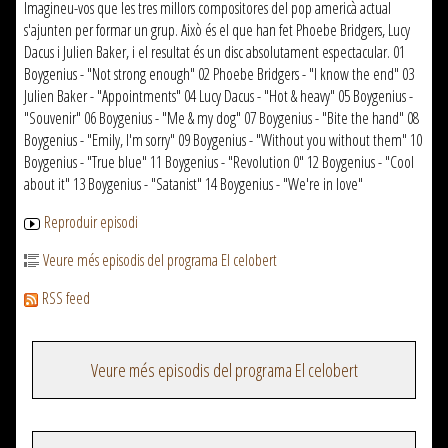
Imagineu-vos que les tres millors compositores del pop americà actual
s'ajunten per formar un grup. Això és el que han fet Phoebe Bridgers, Lucy
Dacus i Julien Baker, i el resultat és un disc absolutament espectacular. 01
Boygenius - "Not strong enough" 02 Phoebe Bridgers - "I know the end" 03
Julien Baker - "Appointments" 04 Lucy Dacus - "Hot & heavy" 05 Boygenius -
"Souvenir" 06 Boygenius - "Me & my dog" 07 Boygenius - "Bite the hand" 08
Boygenius - "Emily, I'm sorry" 09 Boygenius - "Without you without them" 10
Boygenius - "True blue" 11 Boygenius - "Revolution 0" 12 Boygenius - "Cool
about it" 13 Boygenius - "Satanist" 14 Boygenius - "We're in love"
Reproduir episodi
Veure més episodis del programa El celobert
RSS feed
Veure més episodis del programa El celobert