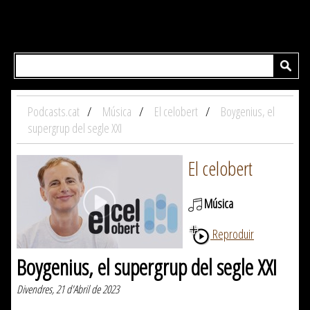
Podcasts.cat
Música
El celobert
Boygenius, el
supergrup del segle XXI
El celobert
Música
Reproduir
Boygenius, el supergrup del segle XXI
Divendres, 21 d'Abril de 2023