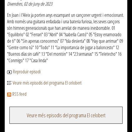
Divendres, 02 de Juny de 2023
En Joan i l'Aleix ja porten anys escampant un cançoner urgent i emocionant.
Amb només una guitarra enfadada i una bateria furiosa, les seves cançons
són himnes generacionals que han arrelat de manera inesborrable. 01
"Equilibrio" 02 "Ferrari" 03 "Abril" 04 "Isabella Cantó" 05 "Estoy enamorado
de ti" 06 "Sin apenas conocernos" 07 "Isla desierta" 08 "Hay que arrimar" 09
"Gente como tú" 10 "Todo" 11 "La importancia de jugar a baloncesto" 12
"Buenos días sin café" 13 "Del montón" 14 "23 semanas" 15 "Teletecho" 16
"Conmigo" 17 "Casa linda"
Reproduir episodi
Veure més episodis del programa El celobert
RSS feed
Veure més episodis del programa El celobert