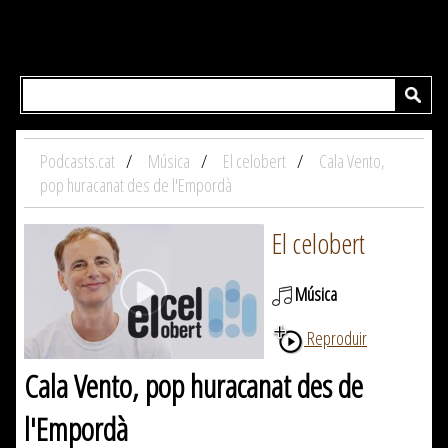
Podcasts.cat
Música
El celobert
Cala Vento,
pop huracanat des de l'Empordà
El celobert
Música
Reproduir
Cala Vento, pop huracanat des de
l'Empordà