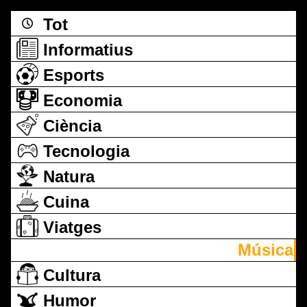
Tot
Informatius
Esports
Economia
Ciència
Tecnologia
Natura
Cuina
Viatges
Música
Cultura
Humor