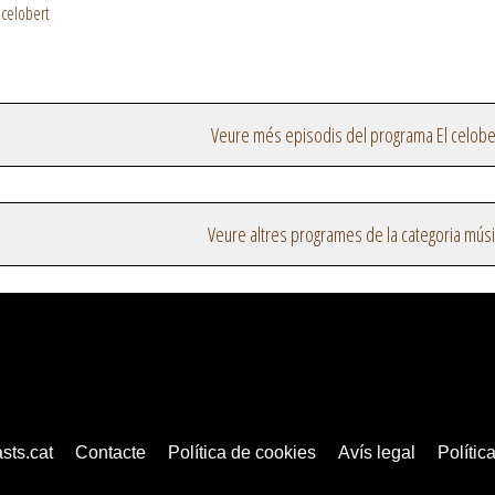
 celobert
Veure més episodis del programa El celobe
Veure altres programes de la categoria mús
sts.cat
Contacte
Política de cookies
Avís legal
Política