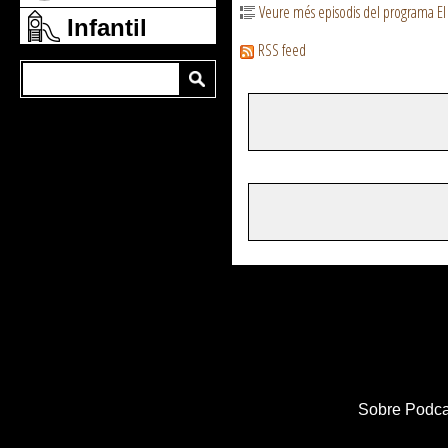
Veure més episodis del programa El
Infantil
RSS feed
Sobre Podca