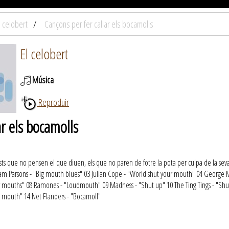
l celobert
Cançons per fer callar els bocamolls
El celobert
Música
Reproduir
ar els bocamolls
ts que no pensen el que diuen, els que no paren de fotre la pota per culpa de la sev
ram Parsons - "Big mouth blues" 03 Julian Cope - "World shut your mouth" 04 George M
r mouths" 08 Ramones - "Loudmouth" 09 Madness - "Shut up" 10 The Ting Tings - "Shut
ig mouth" 14 Net Flanders - "Bocamoll"