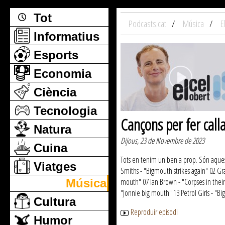
Tot
Podcasts.cat
Música
E
Informatius
Esports
Economia
Ciència
Tecnologia
Cançons per fer call
Natura
Dijous, 23 de Novembre de 2023
Cuina
Tots en tenim un ben a prop. Són aques
Viatges
Smiths - "Bigmouth strikes again" 02 G
Música
mouth" 07 Ian Brown - "Corpses in thei
"Jonnie big mouth" 13 Petrol Girls - "B
Cultura
Reproduir episodi
Humor