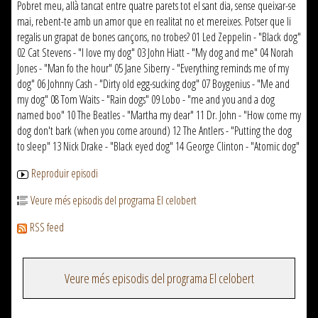
Pobret meu, allà tancat entre quatre parets tot el sant dia, sense queixar-se
mai, rebent-te amb un amor que en realitat no et mereixes. Potser que li
regalis un grapat de bones cançons, no trobes? 01 Led Zeppelin - "Black dog"
02 Cat Stevens - "I love my dog" 03 John Hiatt - "My dog and me" 04 Norah
Jones - "Man fo the hour" 05 Jane Siberry - "Everything reminds me of my
dog" 06 Johnny Cash - "Dirty old egg-sucking dog" 07 Boygenius - "Me and
my dog" 08 Tom Waits - "Rain dogs" 09 Lobo - "me and you and a dog
named boo" 10 The Beatles - "Martha my dear" 11 Dr. John - "How come my
dog don't bark (when you come around) 12 The Antlers - "Putting the dog
to sleep" 13 Nick Drake - "Black eyed dog" 14 George Clinton - "Atomic dog"
Reproduir episodi
Veure més episodis del programa El celobert
RSS feed
Veure més episodis del programa El celobert