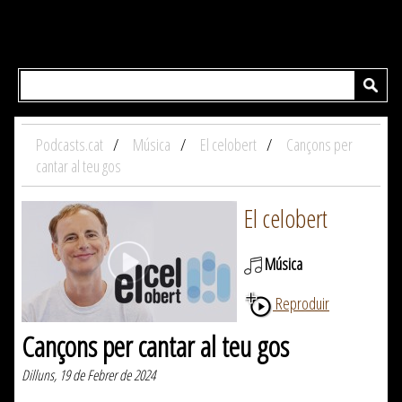
Podcasts.cat
Música
El celobert
Cançons per
cantar al teu gos
El celobert
Música
Reproduir
Cançons per cantar al teu gos
Dilluns, 19 de Febrer de 2024