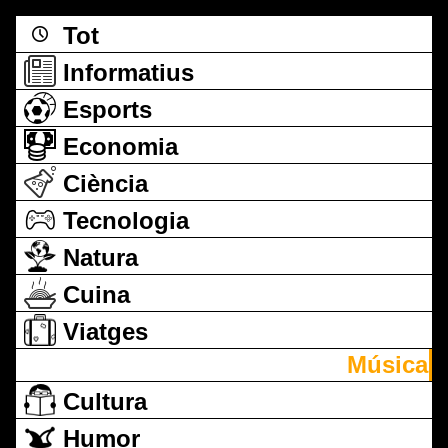
Tot
Informatius
Esports
Economia
Ciència
Tecnologia
Natura
Cuina
Viatges
Música
Cultura
Humor