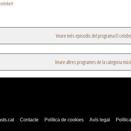
 celobert
Veure més episodis del programa El celobe
Veure altres programes de la categoria mús
sts.cat
Contacte
Política de cookies
Avís legal
Política