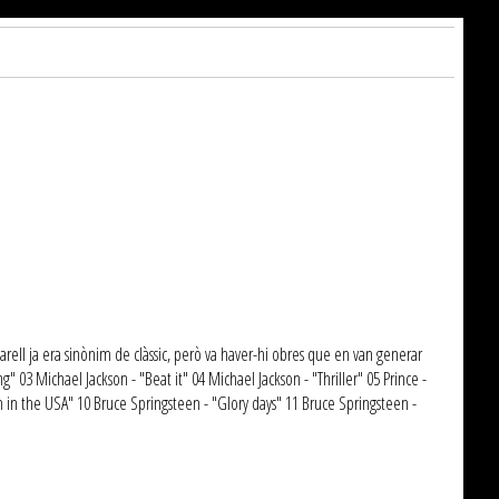
arell ja era sinònim de clàssic, però va haver-hi obres que en van generar
" 03 Michael Jackson - "Beat it" 04 Michael Jackson - "Thriller" 05 Prince -
rn in the USA" 10 Bruce Springsteen - "Glory days" 11 Bruce Springsteen -