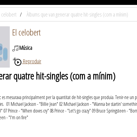
l celobert
Àlbums que van generar quatre hit-singles (com a mínim)
El celobert
Música
Reproduir
rar quatre hit-singles (com a mínim)
isc es mesurava principalment per la quantitat de hit-singles que produïa. Tenir-ne un p
es. 01 Michael Jackson - "Billie Jean" 02 Michael Jackson - "Wanna be startin' something
 U" 07 Prince - "When doves cry" 08 Prince - "Let's go crazy" 09 Bruce Springsteen - "Bo
en - "I'm on fire"