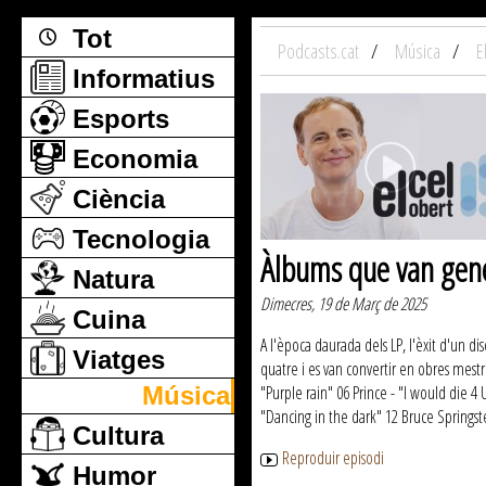
Tot
Podcasts.cat
Música
E
Informatius
Esports
Economia
Ciència
Tecnologia
Àlbums que van gene
Natura
Dimecres, 19 de Març de 2025
Cuina
A l'època daurada dels LP, l'èxit d'un d
Viatges
quatre i es van convertir en obres mestr
Música
"Purple rain" 06 Prince - "I would die 4
"Dancing in the dark" 12 Bruce Springste
Cultura
Reproduir episodi
Humor