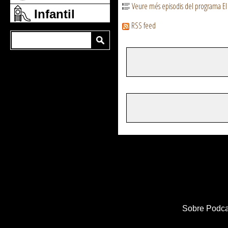
Veure més episodis del programa El
Infantil
RSS feed
Sobre Podca