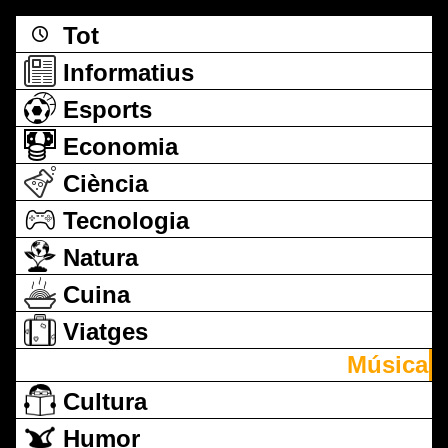
Tot
Informatius
Esports
Economia
Ciència
Tecnologia
Natura
Cuina
Viatges
Música
Cultura
Humor