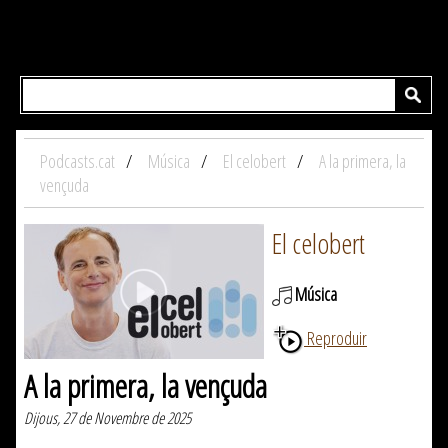
Podcasts.cat
Música
El celobert
A la primera, la
vençuda
El celobert
Música
Reproduir
A la primera, la vençuda
Dijous, 27 de Novembre de 2025