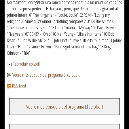
Normalment, enregistrar una cançó demana repetir-la un munt de cops fins
a trobar la presa perfecta. Hi ha casos, però, que de manera màgica surt al
primer intent. 01 The Kingsmen - "Louie, Louie" 02 REM - "Losing my
religion" 03 Sinéad O'Connor - "Nothing compares 2 U" 04 The Animals -
"The house of the rising sun" 05 Frank Sinatra - "My way" 06 David Bowie -
"Five years" 07 CSN&Y - "Ohio" 08 Neil Young - "Like a hurricane" 09 Bob
Dylan - "Blind Willie McTell" 10 Joh Hiatt - "Have a little faith in me" 11 Johny
Cash - "Hurt" 12 James Brown - "Papa's got sa brand new bag" 13 King
Crimson - "Trio"
Reproduir episodi
Veure més episodis del programa El celobert
RSS feed
Veure més episodis del programa El celobert