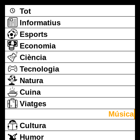
Tot
Informatius
Esports
Economia
Ciència
Tecnologia
Natura
Cuina
Viatges
Música
Cultura
Humor