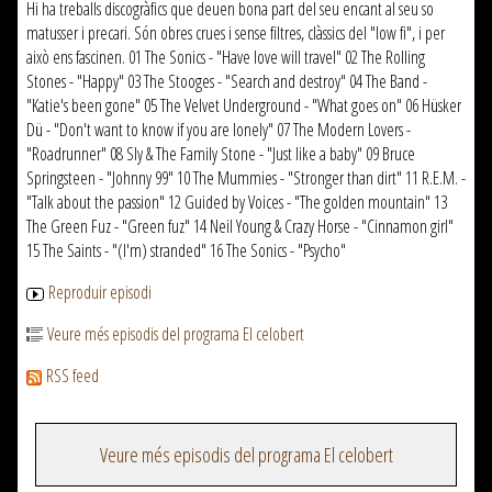
Hi ha treballs discogràfics que deuen bona part del seu encant al seu so
matusser i precari. Són obres crues i sense filtres, clàssics del "low fi", i per
això ens fascinen. 01 The Sonics - "Have love will travel" 02 The Rolling
Stones - "Happy" 03 The Stooges - "Search and destroy" 04 The Band -
"Katie's been gone" 05 The Velvet Underground - "What goes on" 06 Hüsker
Dü - "Don't want to know if you are lonely" 07 The Modern Lovers -
"Roadrunner" 08 Sly & The Family Stone - "Just like a baby" 09 Bruce
Springsteen - "Johnny 99" 10 The Mummies - "Stronger than dirt" 11 R.E.M. -
"Talk about the passion" 12 Guided by Voices - "The golden mountain" 13
The Green Fuz - "Green fuz" 14 Neil Young & Crazy Horse - "Cinnamon girl"
15 The Saints - "(I'm) stranded" 16 The Sonics - "Psycho"
Reproduir episodi
Veure més episodis del programa El celobert
RSS feed
Veure més episodis del programa El celobert