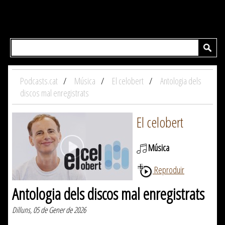
Podcasts.cat
Música
El celobert
Antologia dels
discos mal enregistrats
El celobert
Música
Reproduir
Antologia dels discos mal enregistrats
Dilluns, 05 de Gener de 2026