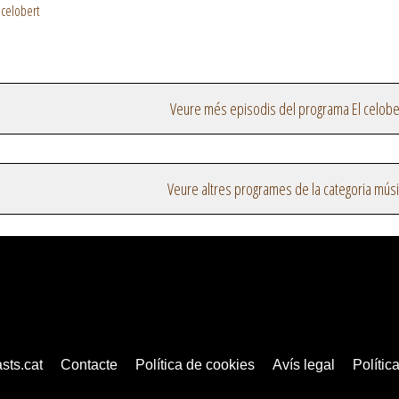
 celobert
Veure més episodis del programa El celobe
Veure altres programes de la categoria mús
sts.cat
Contacte
Política de cookies
Avís legal
Política