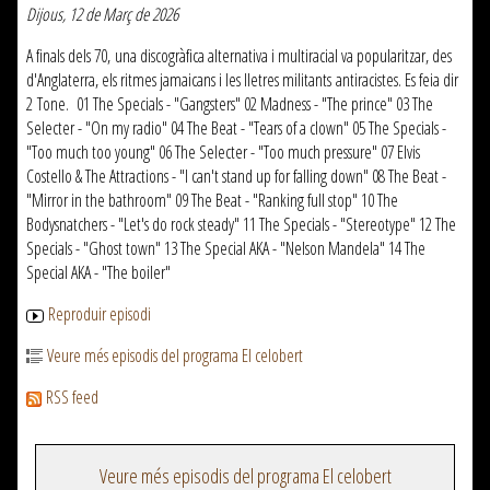
Dijous, 12 de Març de 2026
A finals dels 70, una discogràfica alternativa i multiracial va popularitzar, des
d'Anglaterra, els ritmes jamaicans i les lletres militants antiracistes. Es feia dir
2 Tone. 01 The Specials - "Gangsters" 02 Madness - "The prince" 03 The
Selecter - "On my radio" 04 The Beat - "Tears of a clown" 05 The Specials -
"Too much too young" 06 The Selecter - "Too much pressure" 07 Elvis
Costello & The Attractions - "I can't stand up for falling down" 08 The Beat -
"Mirror in the bathroom" 09 The Beat - "Ranking full stop" 10 The
Bodysnatchers - "Let's do rock steady" 11 The Specials - "Stereotype" 12 The
Specials - "Ghost town" 13 The Special AKA - "Nelson Mandela" 14 The
Special AKA - "The boiler"
Reproduir episodi
Veure més episodis del programa El celobert
RSS feed
Veure més episodis del programa El celobert