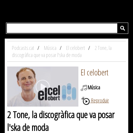
Podcasts.cat
Música
El celobert
2 Tone, la
discogràfica que va posar l'ska de moda
El celobert
Música
Reproduir
2 Tone, la discogràfica que va posar
l'ska de moda