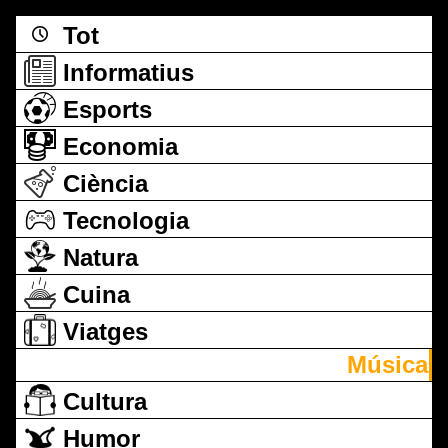
Tot
Informatius
Esports
Economia
Ciència
Tecnologia
Natura
Cuina
Viatges
Música
Cultura
Humor