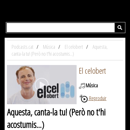
Podcasts.cat
Música
El celobert
Aquesta,
canta-la tu! (Però no t'hi acostumis...)
El celobert
Música
Reproduir
Aquesta, canta-la tu! (Però no t'hi
acostumis...)