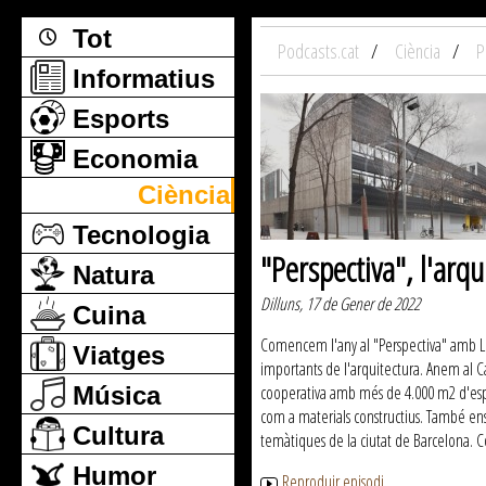
Tot
Podcasts.cat
Ciència
P
Informatius
Esports
Economia
Ciència
Tecnologia
"Perspectiva", l'arq
Natura
Dilluns, 17 de Gener de 2022
Cuina
Comencem l'any al "Perspectiva" amb Llu
Viatges
importants de l'arquitectura. Anem al Ca
Música
cooperativa amb més de 4.000 m2 d'espai
com a materials constructius. També ens
Cultura
temàtiques de la ciutat de Barcelona. C
Humor
Reproduir episodi