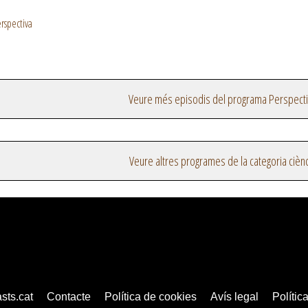
rspectiva
Veure més episodis del programa Perspect
Veure altres programes de la categoria cièn
sts.cat
Contacte
Política de cookies
Avís legal
Política