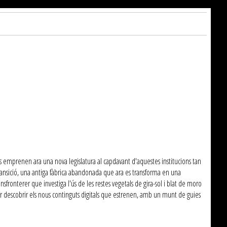
s emprenen ara una nova legislatura al capdavant d'aquestes institucions tan
 Transició, una antiga fàbrica abandonada que ara es transforma en una
onterer que investiga l'ús de les restes vegetals de gira-sol i blat de moro
er descobrir els nous continguts digitals que estrenen, amb un munt de guies