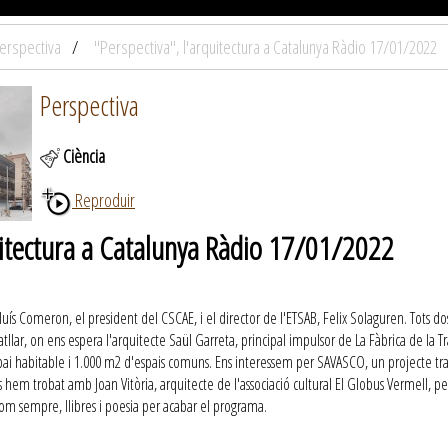
erspectiva
"Perspectiva", l'arquitectura a Catalunya Ràdio 17/01/2022
Perspectiva
Ciència
Reproduir
uitectura a Catalunya Ràdio 17/01/2022
ís Comeron, el president del CSCAE, i el director de l'ETSAB, Felix Solaguren. Tots do
tllar, on ens espera l'arquitecte Saül Garreta, principal impulsor de La Fàbrica de la
 habitable i 1.000 m2 d'espais comuns. Ens interessem per SAVASCO, un projecte transfr
 hem trobat amb Joan Vitòria, arquitecte de l'associació cultural El Globus Vermell, p
om sempre, llibres i poesia per acabar el programa.