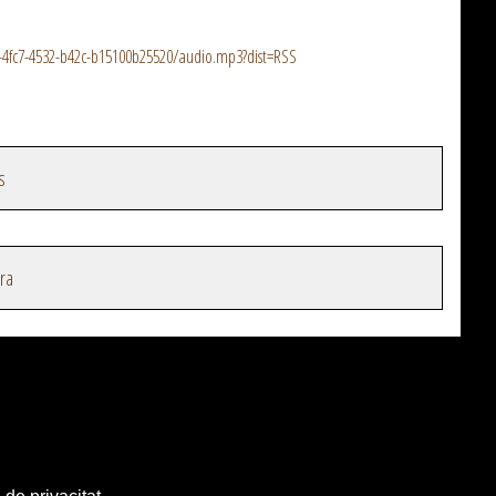
3-4fc7-4532-b42c-b15100b25520/audio.mp3?dist=RSS
s
ra