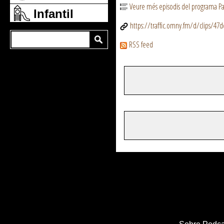
Veure més episodis del programa Pa
Infantil
https://traffic.omny.fm/d/clips/4
RSS feed