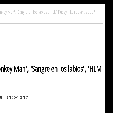
Monkey Man', 'Sangre en los labios', 'HLM Pussy', 'La red antisocial' i
'Monkey Man', 'Sangre en los labios', 'HLM
al' i 'Pared con pared'