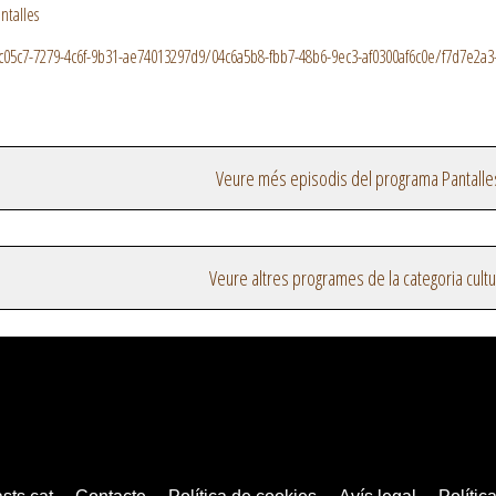
ntalles
7dc05c7-7279-4c6f-9b31-ae74013297d9/04c6a5b8-fbb7-48b6-9ec3-af0300af6c0e/f7d7e2a
Veure més episodis del programa Pantalle
Veure altres programes de la categoria cultu