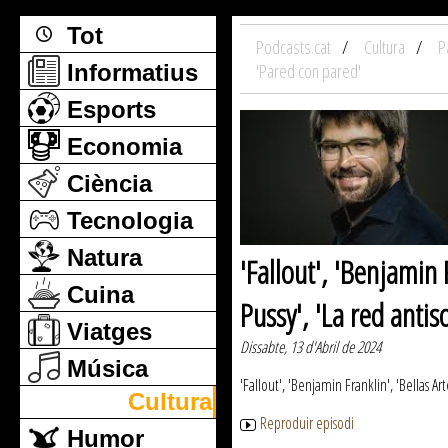
Tot
Podcasts.cat
Cultura
P
Informatius
'Pared con pared'
Esports
Economia
Ciència
Tecnologia
Natura
'Fallout', 'Benjamin 
Cuina
Pussy', 'La red antis
Viatges
Dissabte, 13 d'Abril de 2024
Música
'Fallout', 'Benjamin Franklin', 'Bellas Ar
Cultura
Reproduir episodi
Humor