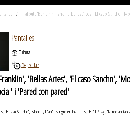
antalles
'Fallout', 'Benjamin Franklin', 'Bellas Artes', 'El caso Sancho', '
Pantalles
Cultura
Reproduir
Franklin', 'Bellas Artes', 'El caso Sancho', 
ocial' i 'Pared con pared'
tes', 'El caso Sancho', 'Monkey Man', 'Sangre en los labios', 'HLM Pussy', 'La red antisoci