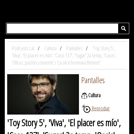
Podcasts.cat
Cultura
Pantalles
'Toy Story 5',
'Viva', 'El placer es mío', 'Caso 137', 'Sugar' 2a temp, 'Oasis',
'Ultras: pasión y muerte' i 'La otra hermana Bennet'
Pantalles
Cultura
Reproduir
'Toy Story 5', 'Viva', 'El placer es mío',