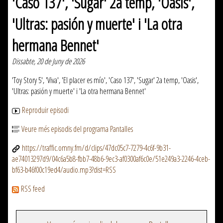
'Caso 137', 'Sugar' 2a temp, 'Oasis',
'Ultras: pasión y muerte' i 'La otra
hermana Bennet'
Dissabte, 20 de Juny de 2026
'Toy Story 5', 'Viva', 'El placer es mío', 'Caso 137', 'Sugar' 2a temp, 'Oasis',
'Ultras: pasión y muerte' i 'La otra hermana Bennet'
Reproduir episodi
Veure més episodis del programa Pantalles
https://traffic.omny.fm/d/clips/47dc05c7-7279-4c6f-9b31-
ae74013297d9/04c6a5b8-fbb7-48b6-9ec3-af0300af6c0e/51e249a3-2246-4ceb-
bf63-b46f00c19ed4/audio.mp3?dist=RSS
RSS feed