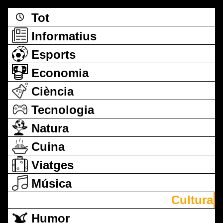
Tot
Informatius
Esports
Economia
Ciència
Tecnologia
Natura
Cuina
Viatges
Música
Cultura
Humor