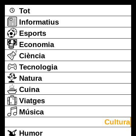
Tot
Informatius
Esports
Economia
Ciència
Tecnologia
Natura
Cuina
Viatges
Música
Cultura
Humor