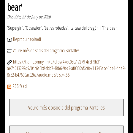
bear'
Dissabte, 27 de Juny de 2026
'Supergirl', 'Obsession', 'Letras robadas', 'La casa del dragón' i 'The bear'
Reproduir episodi
Veure més episodis del programa Pantalles
https://traffic.omny.fm/d/clips/47dc05c7-7279-4c6f-9b31-
ae74013297d9/04c6a5b8-fbb7-48b6-9ec3-af0300af6c0e/11345ecc-1de1-4de9-
8c32-b47600ac026a/audio.mp3?dist=RSS
RSS feed
Veure més episodis del programa Pantalles