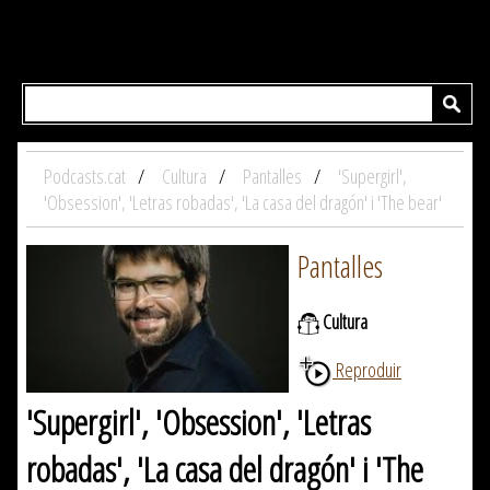
Podcasts.cat
Cultura
Pantalles
'Supergirl',
'Obsession', 'Letras robadas', 'La casa del dragón' i 'The bear'
Pantalles
Cultura
Reproduir
'Supergirl', 'Obsession', 'Letras
robadas', 'La casa del dragón' i 'The