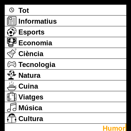
Tot
Informatius
Esports
Economia
Ciència
Tecnologia
Natura
Cuina
Viatges
Música
Cultura
Humor