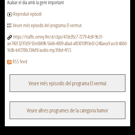
Acabar el dia amb la gent important
Reproduir episodi
Veure més episodis del programa El vermut
https://traffic.omny.fm/d/clips/47dc05c7-7279-4c6f-9b31-
ae74013297d9/92e00498-56d6-4009-a8ad-af03010f93e0/c248aea9-acc0-4b80-
9c0b-b43700c334d9/audio.mp3?dist=RSS
RSS feed
Veure més episodis del programa El vermut
Veure altres programes de la categoria humor