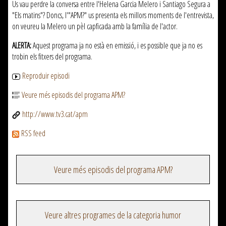
Us vau perdre la conversa entre l'Helena Garcia Melero i Santiago Segura a
"Els matins"? Doncs, l'"APM?" us presenta els millors moments de l'entrevista,
on veureu la Melero un pèl capficada amb la família de l'actor.
ALERTA:
Aquest programa ja no està en emissió, i es possible que ja no es
trobin els fitxers del programa.
Reproduir episodi
Veure més episodis del programa APM?
http://www.tv3.cat/apm
RSS feed
Veure més episodis del programa APM?
Veure altres programes de la categoria humor