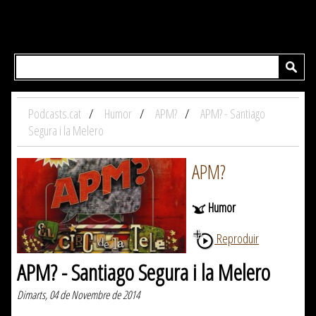
Podcasts.cat
Humor
APM?
APM? - Santiago
Segura i la Melero
APM?
Humor
Reproduir
APM? - Santiago Segura i la Melero
Dimarts, 04 de Novembre de 2014