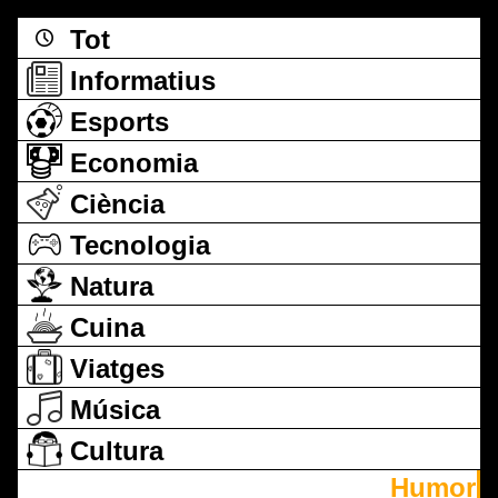
Tot
Informatius
Esports
Economia
Ciència
Tecnologia
Natura
Cuina
Viatges
Música
Cultura
Humor