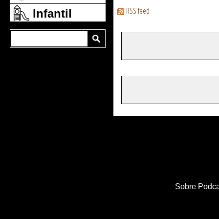
RSS feed
Infantil
Sobre Podca