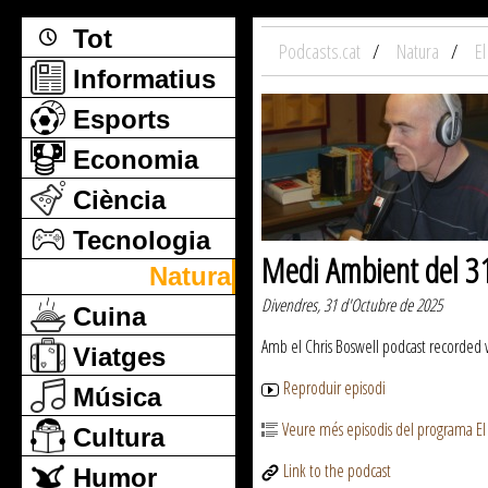
Tot
Podcasts.cat
Natura
E
Informatius
Esports
Economia
Ciència
Tecnologia
Medi Ambient del 
Natura
Divendres, 31 d'Octubre de 2025
Cuina
Amb el Chris Boswell podcast recorded
Viatges
Reproduir episodi
Música
Veure més episodis del programa E
Cultura
Link to the podcast
Humor