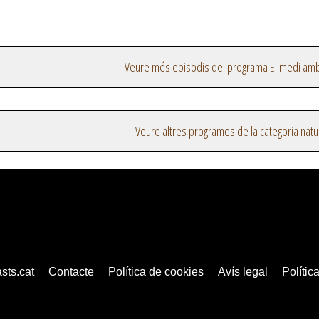
Veure més episodis del programa El medi amb
Veure altres programes de la categoria natu
sts.cat
Contacte
Política de cookies
Avís legal
Política