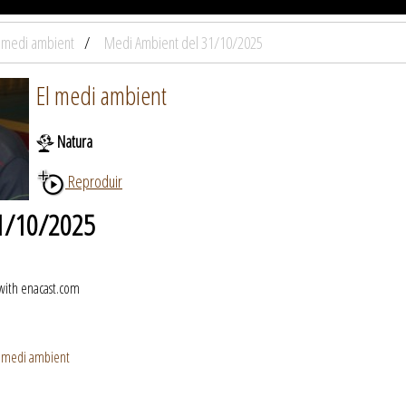
l medi ambient
Medi Ambient del 31/10/2025
El medi ambient
Natura
Reproduir
31/10/2025
 with enacast.com
l medi ambient