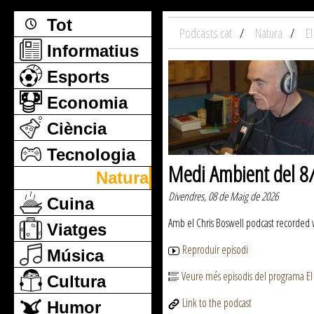
Tot
Podcasts.cat
Natura
E
Informatius
Esports
Economia
Ciència
Tecnologia
Medi Ambient del 8
Natura
Divendres, 08 de Maig de 2026
Cuina
Amb el Chris Boswell podcast recorded
Viatges
Reproduir episodi
Música
Veure més episodis del programa E
Cultura
Link to the podcast
Humor