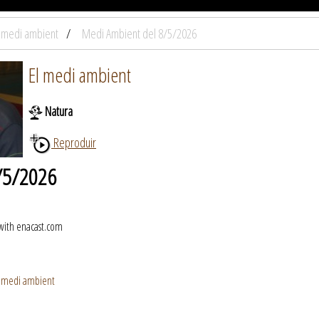
l medi ambient
Medi Ambient del 8/5/2026
El medi ambient
Natura
Reproduir
/5/2026
 with enacast.com
l medi ambient