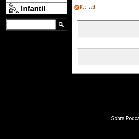
RSS feed
Infantil
Sobre Podca