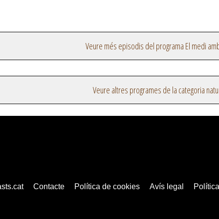
Veure més episodis del programa El medi amb
Veure altres programes de la categoria natu
sts.cat
Contacte
Política de cookies
Avís legal
Política