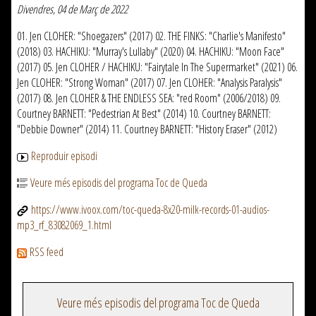
Divendres, 04 de Març de 2022
01. Jen CLOHER: "Shoegazers" (2017) 02. THE FINKS: "Charlie's Manifesto"
(2018) 03. HACHIKU: "Murray's Lullaby" (2020) 04. HACHIKU: "Moon Face"
(2017) 05. Jen CLOHER / HACHIKU: "Fairytale In The Supermarket" (2021) 06.
Jen CLOHER: "Strong Woman" (2017) 07. Jen CLOHER: "Analysis Paralysis"
(2017) 08. Jen CLOHER & THE ENDLESS SEA: "red Room" (2006/2018) 09.
Courtney BARNETT: "Pedestrian At Best" (2014) 10. Courtney BARNETT:
"Debbie Downer" (2014) 11. Courtney BARNETT: "History Eraser" (2012)
Reproduir episodi
Veure més episodis del programa Toc de Queda
https://www.ivoox.com/toc-queda-8x20-milk-records-01-audios-
mp3_rf_83082069_1.html
RSS feed
Veure més episodis del programa Toc de Queda