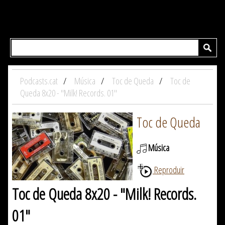
Podcasts.cat
Música
Toc de Queda
Toc de
Queda 8x20 - "Milk! Records. 01"
Toc de Queda
Música
Reproduir
Toc de Queda 8x20 - "Milk! Records.
01"