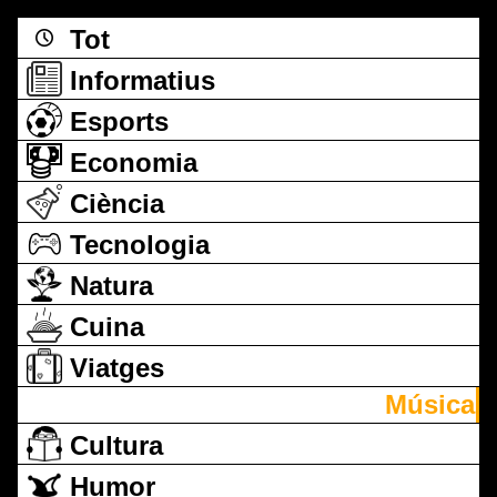
Tot
Informatius
Esports
Economia
Ciència
Tecnologia
Natura
Cuina
Viatges
Música
Cultura
Humor