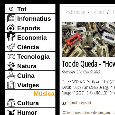
Tot
Podcasts.cat
Música
T
Informatius
Esports
Economia
Ciència
Tecnologia
Toc de Queda - "How
Natura
Divendres, 21 d'Abril de 2023
Cuina
01. THE MADCAPS: "Emily Vandelay" (201
Viatges
SABOR: "Dusty Star" (2018) 06. EggS: "
Música
"Jansport" (2022) 10. ANNABEL LEE: "Di
Cultura
Reproduir episodi
Humor
Veure més episodis del programa T