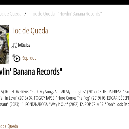
oc de Queda
Toc de Queda - "Howlin' Banana Records"
Toc de Queda
Música
Reproduir
lin' Banana Records"
5) 02. TH DA FREAK: "Fuck My Songs And All My Thoughts" (2017) 03. TH DA FREAK: "Pa
I Fell In Love" (2018) 07. FOGGY TAPES: "Here Comes The Fog" (2019) 08. EDGAR DÉCE
nosaur" (2023) 11. FONTANAROSA: "Way It Out" (2022) 12. POP CRIMES: "Don't Look Bac
oc de Queda