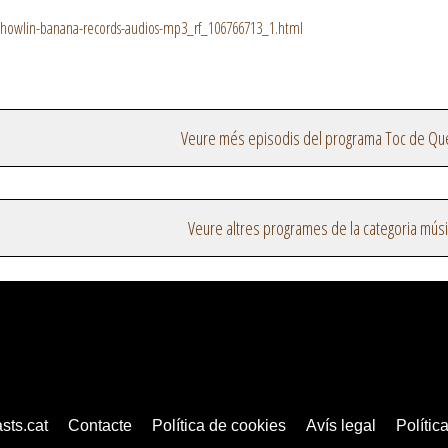
howlin-banana-records-audios-mp3_rf_106766713_1.html
Veure més episodis del programa Toc de Qu
Veure altres programes de la categoria mús
sts.cat
Contacte
Política de cookies
Avís legal
Política