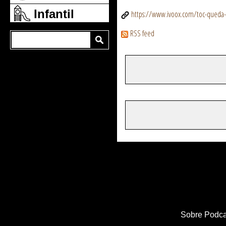
Infantil
https://www.ivoox.com/toc-queda-
RSS feed
Sobre Podca