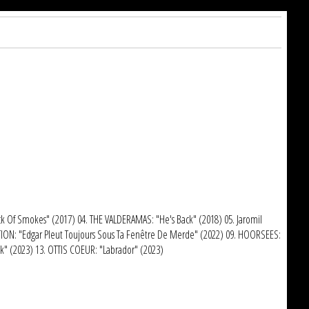
ck Of Smokes" (2017) 04. THE VALDERAMAS: "He's Back" (2018) 05. Jaromil
PTION: "Edgar Pleut Toujours Sous Ta Fenêtre De Merde" (2022) 09. HOORSEES:
k" (2023) 13. OTTIS COEUR: "Labrador" (2023)