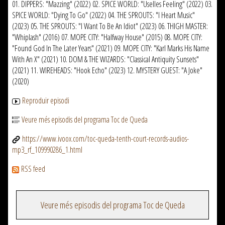
01. DIPPERS: "Mazzing" (2022) 02. SPICE WORLD: "Uselles Feeling" (2022) 03.
SPICE WORLD: "Dying To Go" (2022) 04. THE SPROUTS: "I Heart Music"
(2023) 05. THE SPROUTS: "I Want To Be An Idiot" (2023) 06. THIGH MASTER:
"Whiplash" (2016) 07. MOPE CITY: "Halfway House" (2015) 08. MOPE CITY:
"Found God In The Later Years" (2021) 09. MOPE CITY: "Karl Marks His Name
With An X" (2021) 10. DOM & THE WIZARDS: "Classical Antiquity Sunsets"
(2021) 11. WIREHEADS: "Hook Echo" (2023) 12. MYSTERY GUEST: "A Joke"
(2020)
Reproduir episodi
Veure més episodis del programa Toc de Queda
https://www.ivoox.com/toc-queda-tenth-court-records-audios-
mp3_rf_109990286_1.html
RSS feed
Veure més episodis del programa Toc de Queda