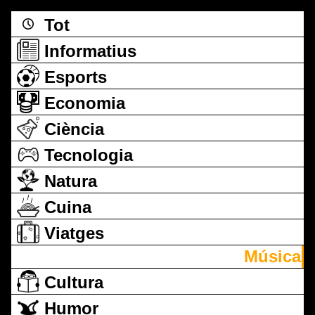
Tot
Informatius
Esports
Economia
Ciència
Tecnologia
Natura
Cuina
Viatges
Música
Cultura
Humor