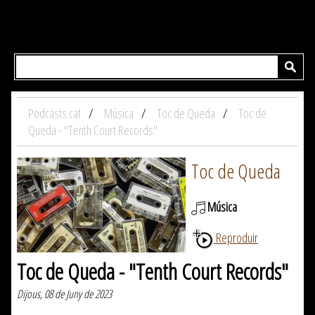
Podcasts.cat
Música
Toc de Queda
Toc de
Queda - "Tenth Court Records"
Toc de Queda
Música
Reproduir
Toc de Queda - "Tenth Court Records"
Dijous, 08 de Juny de 2023