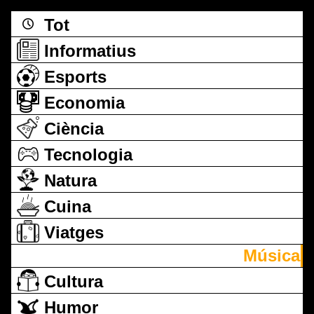
Tot
Informatius
Esports
Economia
Ciència
Tecnologia
Natura
Cuina
Viatges
Música
Cultura
Humor