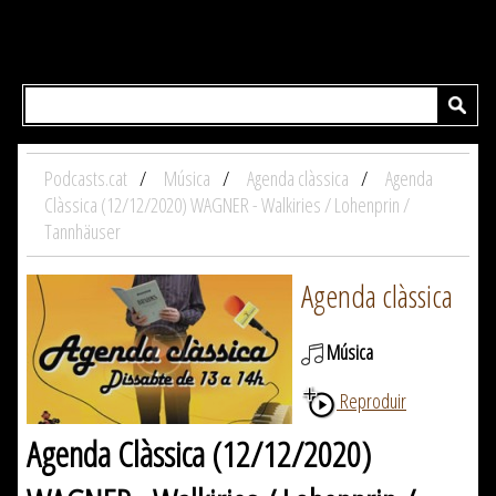
Podcasts.cat
Música
Agenda clàssica
Agenda
Clàssica (12/12/2020) WAGNER - Walkiries / Lohenprin /
Tannhäuser
Agenda clàssica
Música
Reproduir
Agenda Clàssica (12/12/2020)