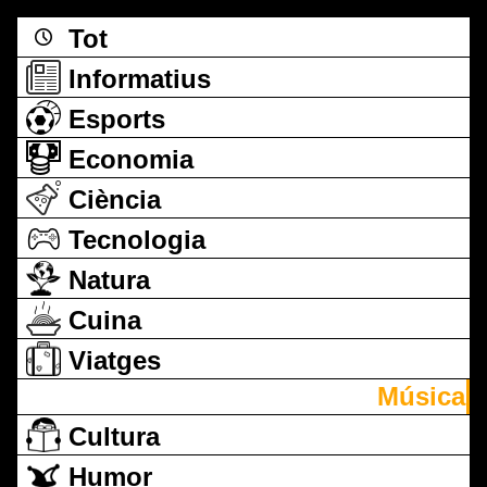
Tot
Informatius
Esports
Economia
Ciència
Tecnologia
Natura
Cuina
Viatges
Música
Cultura
Humor