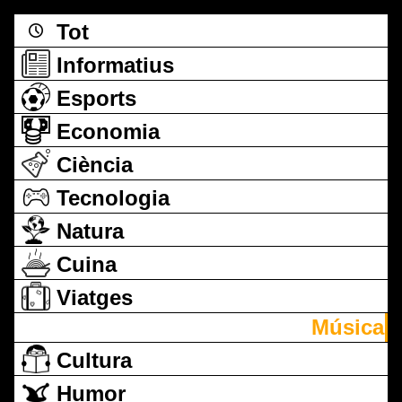
Tot
Informatius
Esports
Economia
Ciència
Tecnologia
Natura
Cuina
Viatges
Música
Cultura
Humor