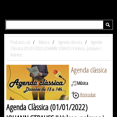
Podcasts.cat
Música
Agenda clàssica
Agenda
Clàssica (01/01/2022) JOHANN STRAUSS II Valsos, polques i
marxes
Agenda clàssica
Música
Reproduir
Agenda Clàssica (01/01/2022)