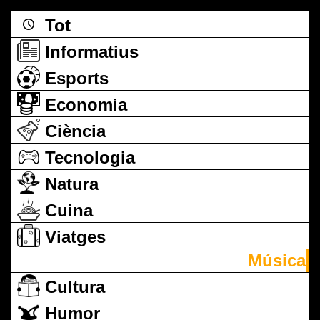
Tot
Informatius
Esports
Economia
Ciència
Tecnologia
Natura
Cuina
Viatges
Música
Cultura
Humor