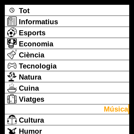
Tot
Informatius
Esports
Economia
Ciència
Tecnologia
Natura
Cuina
Viatges
Música
Cultura
Humor