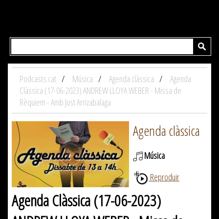
Podcasts.cat
Música
Agenda clàssica
Agenda
Clàssica (17-06-2023) ANDREW LLOYA WEBER - Missa de
Rèquiem - Amb Just Arrizabalaga
Agenda clàssica
Música
Reproduir
Agenda Clàssica (17-06-2023)