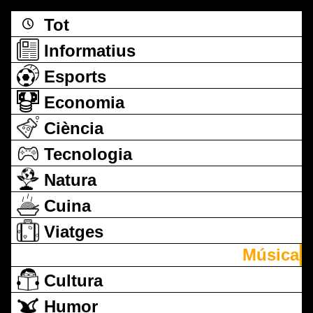
Tot
Informatius
Esports
Economia
Ciència
Tecnologia
Natura
Cuina
Viatges
Música
Cultura
Humor