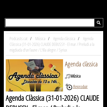
Podcasts.cat
Música
Agenda clàssica
Agenda
Clàssica (31-01-2026) CLAUDE DEBUSSY - El mar / Preludi a la
migdiada d'un faune / L'illa alegre / Syriux
Agenda clàssica
Música
Reproduir
Agenda Clàssica (31-01-2026) CLAUDE