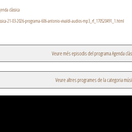
enda clàssica
sica-21-03-2026-programa-606-antonio-vivaldi-audios-mp3_rf_170520491_1.html
Veure més episodis del programa Agenda clàs
Veure altres programes de la categoria mús