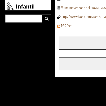
Infantil
Veure més episodis del programa Ag
https://www.ivoox.com/agenda-clas
RSS feed