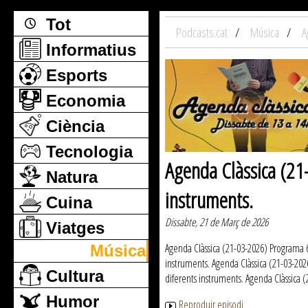
Tot
Podcasts.cat
Música
A
Informatius
Esports
Economia
Ciència
Tecnologia
Agenda Clàssica (21
Natura
instruments.
Cuina
Dissabte, 21 de Març de 2026
Viatges
Agenda Clàssica (21-03-2026) Programa 6
Música
instruments. Agenda Clàssica (21-03-202
Cultura
diferents instruments. Agenda Clàssica 
Humor
Reproduir episodi