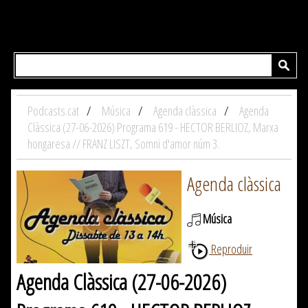
Podcasts.cat
Música
Agenda clàssica
Agenda
Clàssica (27-06-2026) Programa 619 - HECTOR BERLIOZ, Marxa
hongaresa // FRANZ LISZT, Somni d'amor núm 3.
Agenda clàssica
Música
Reproduir
Agenda Clàssica (27-06-2026)