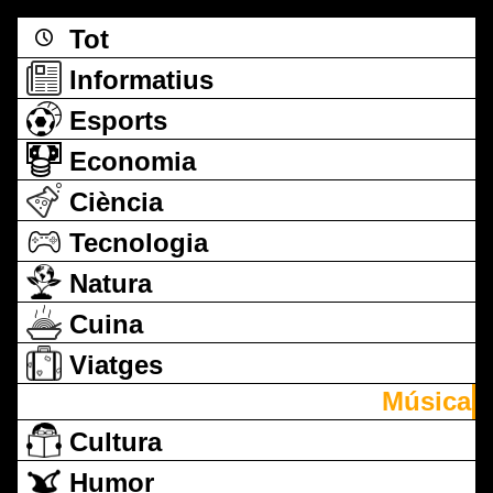
Tot
Informatius
Esports
Economia
Ciència
Tecnologia
Natura
Cuina
Viatges
Música
Cultura
Humor