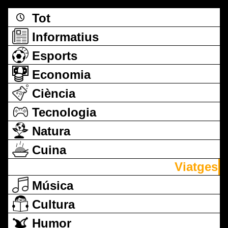
Tot
Informatius
Esports
Economia
Ciència
Tecnologia
Natura
Cuina
Viatges
Música
Cultura
Humor