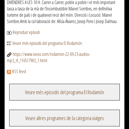
DIVENDRES A LES 10 H. Carrer a Carrer, poble a poble i el més important
tasca a tasca de la mà de l’incombustible Manel Sorribes, en definitiva
turisme de país i de qualsevol recó del món. Direcció i Locució: Manel
Sorribes Amb la col·laboració de: Alícia Álvarez, Josep Pons i Josep Dalmau.
Reproduir episodi
Veure més episodis del programa El Rodamón
https://www.ivoox.com/rodamon-22-09-23-audios-
mp3_rf_116517903_1.html
RSS feed
Veure més episodis del programa El Rodamón
Veure altres programes de la categoria viatges