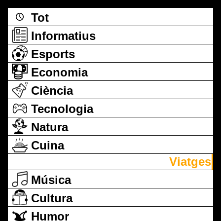
Tot
Informatius
Esports
Economia
Ciència
Tecnologia
Natura
Cuina
Viatges
Música
Cultura
Humor