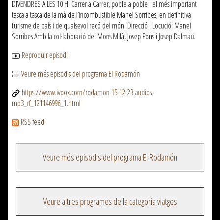
DIVENDRES A LES 10 H. Carrer a Carrer, poble a poble i el més important
tasca a tasca de la mà de l’incombustible Manel Sorribes, en definitiva
turisme de país i de qualsevol recó del món. Direcció i Locució: Manel
Sorribes Amb la col·laboració de: Mons Milà, Josep Pons i Josep Dalmau.
Reproduir episodi
Veure més episodis del programa El Rodamón
https://www.ivoox.com/rodamon-15-12-23-audios-
mp3_rf_121146996_1.html
RSS feed
Veure més episodis del programa El Rodamón
Veure altres programes de la categoria viatges