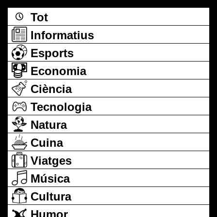
Tot
Informatius
Esports
Economia
Ciència
Tecnologia
Natura
Cuina
Viatges
Música
Cultura
Humor