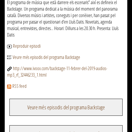
El programa de música que està darrere els escenaris” així es defineix el
Backstage. Un programa dedicat a la música del moment del panorama
català. Diversos músics i artistes, coneguts i per conèixer, han passat pel
programa per passar el qüestionari d’en Lluís Datis. Novetats, agenda
musical, entrevistes, directes... Horari: Dilluns a les 20.30 h. Presenta: Lluís
Datis
Reproduir episodi
Veure més episodis del programa Backstage
http://www.ivoox.com/backstage-11-febrer-del-2019-audios-
mp3_rf_32446233_1.html
RSS feed
Veure més episodis del programa Backstage