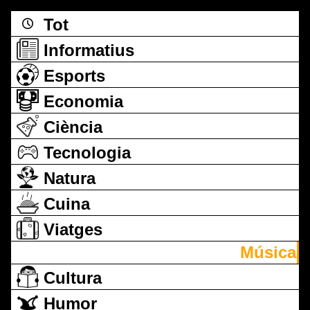
Tot
Informatius
Esports
Economia
Ciència
Tecnologia
Natura
Cuina
Viatges
Música
Cultura
Humor