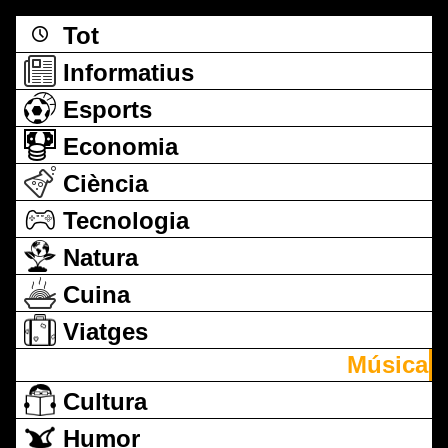
Tot
Informatius
Esports
Economia
Ciència
Tecnologia
Natura
Cuina
Viatges
Música
Cultura
Humor