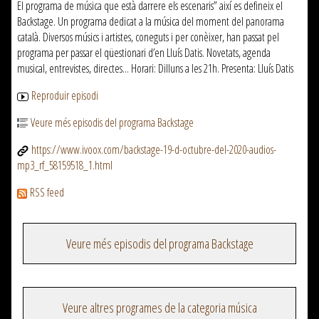
El programa de música que està darrere els escenaris” així es defineix el
Backstage. Un programa dedicat a la música del moment del panorama
català. Diversos músics i artistes, coneguts i per conèixer, han passat pel
programa per passar el qüestionari d’en Lluís Datis. Novetats, agenda
musical, entrevistes, directes... Horari: Dilluns a les 21h. Presenta: Lluís Datis
Reproduir episodi
Veure més episodis del programa Backstage
https://www.ivoox.com/backstage-19-d-octubre-del-2020-audios-
mp3_rf_58159518_1.html
RSS feed
Veure més episodis del programa Backstage
Veure altres programes de la categoria música