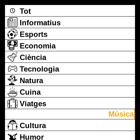
Tot
Informatius
Esports
Economia
Ciència
Tecnologia
Natura
Cuina
Viatges
Música
Cultura
Humor