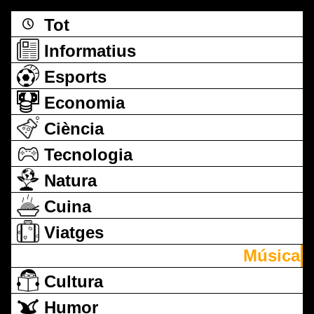
Tot
Informatius
Esports
Economia
Ciència
Tecnologia
Natura
Cuina
Viatges
Música
Cultura
Humor