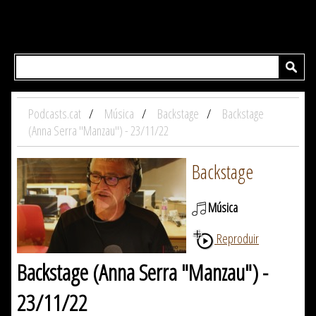
Podcasts.cat
Música
Backstage
Backstage
(Anna Serra "Manzau") - 23/11/22
Backstage
Música
Reproduir
Backstage (Anna Serra "Manzau") -
23/11/22