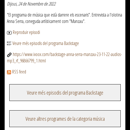
Dijous, 24 de Novembre de 2022
"El programa de música que està darrere els escenaris”. Entrevista a l'olotina
Anna Serra, coneguda artísticament com "Manzau".
Reproduir episodi
Veure més episodis del programa Backstage
https://www.ivoox.com/backstage-anna-serra-manzau-23-11-22-audios-
mp3_rf_96866799_1.html
RSS feed
Veure més episodis del programa Backstage
Veure altres programes de la categoria música