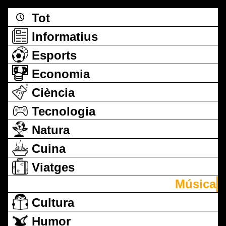
Tot
Informatius
Esports
Economia
Ciència
Tecnologia
Natura
Cuina
Viatges
Música
Cultura
Humor