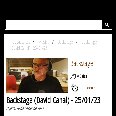
Podcasts.cat
Música
Backstage
Backstage
(David Canal) - 25/01/23
Backstage
Música
Reproduir
Backstage (David Canal) - 25/01/23
Dijous, 26 de Gener de 2023