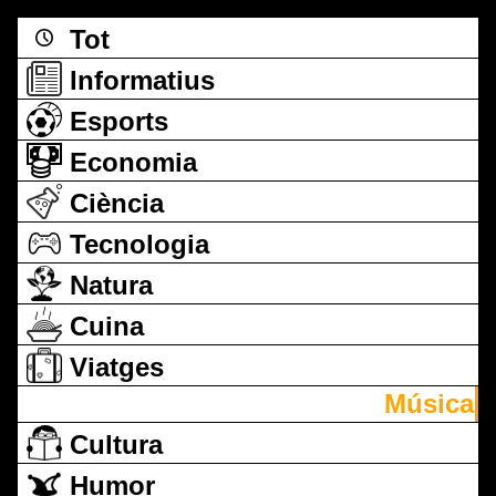
Tot
Informatius
Esports
Economia
Ciència
Tecnologia
Natura
Cuina
Viatges
Música
Cultura
Humor