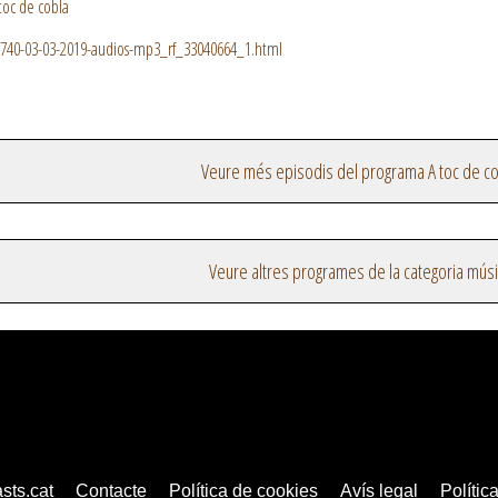
toc de cobla
-740-03-03-2019-audios-mp3_rf_33040664_1.html
Veure més episodis del programa A toc de c
Veure altres programes de la categoria mús
sts.cat
Contacte
Política de cookies
Avís legal
Política