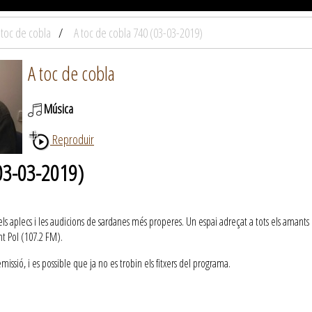
 toc de cobla
A toc de cobla 740 (03-03-2019)
A toc de cobla
Música
Reproduir
(03-03-2019)
els aplecs i les audicions de sardanes més properes. Un espai adreçat a tots els amants d
t Pol (107.2 FM).
ssió, i es possible que ja no es trobin els fitxers del programa.