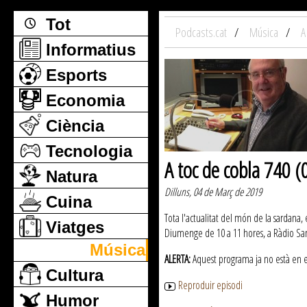
Tot
Podcasts.cat
Música
A
Informatius
Esports
Economia
Ciència
Tecnologia
A toc de cobla 740 
Natura
Dilluns, 04 de Març de 2019
Cuina
Tota l'actualitat del món de la sardana, 
Viatges
Diumenge de 10 a 11 hores, a Ràdio San
Música
ALERTA:
Aquest programa ja no està en emi
Cultura
Reproduir episodi
Humor