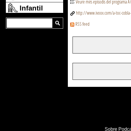
Veure més episodis del programa A 
Infantil
http://www.ivoox.com/a-toc-cobla
RSS feed
Sobre Podca