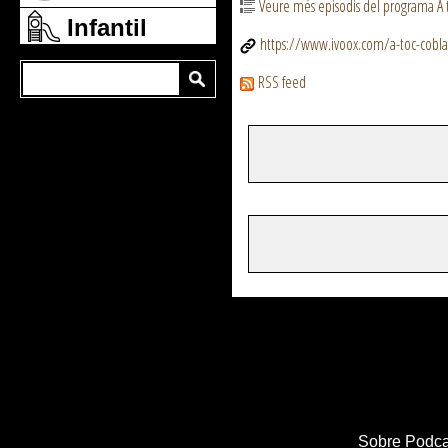
Veure més episodis del programa A 
Infantil
https://www.ivoox.com/a-toc-cobl
RSS feed
Sobre Podca