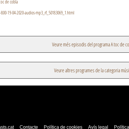
toc de cobla
a-800-19-04-2020-audios-mp3_rf_50183069_1.html
Veure més episodis del programa A toc de c
Veure altres programes de la categoria mús
sts.cat
Contacte
Política de cookies
Avís legal
Política