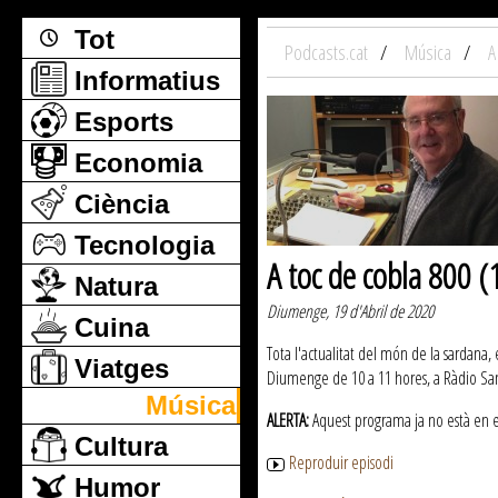
Tot
Podcasts.cat
Música
A
Informatius
Esports
Economia
Ciència
Tecnologia
A toc de cobla 800 
Natura
Diumenge, 19 d'Abril de 2020
Cuina
Tota l'actualitat del món de la sardana, 
Viatges
Diumenge de 10 a 11 hores, a Ràdio San
Música
ALERTA:
Aquest programa ja no està en emi
Cultura
Reproduir episodi
Humor