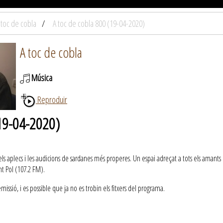
 toc de cobla
A toc de cobla 800 (19-04-2020)
A toc de cobla
Música
Reproduir
(19-04-2020)
els aplecs i les audicions de sardanes més properes. Un espai adreçat a tots els amants d
t Pol (107.2 FM).
ssió, i es possible que ja no es trobin els fitxers del programa.