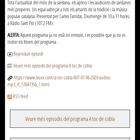
Tota l'actualitat del món de la sardana, els aplecs i les audicions de sardanes
més properes. Un espai adreçat a tots els amants de la tradició i la música
popular catalana. Presentat per Carles Tarridas. Diumenge de 10 a 11 hores,
a Ràdio Sant Pol (107.2 FM).
ALERTA:
Aquest programa ja no està en emissió, i es possible que ja no es
trobin els fitxers del programa.
Reproduir episodi
Veure més episodis del programa A toc de cobla
https://www.ivoox.com/a-toc-cobla-807-07-06-2020-audios-
mp3_rf_51847356_1.html
RSS feed
Veure més episodis del programa A toc de cobla