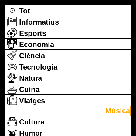
Tot
Informatius
Esports
Economia
Ciència
Tecnologia
Natura
Cuina
Viatges
Música
Cultura
Humor