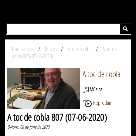
Podcasts.cat
Música
A toc de cobla
A toc de
cobla 807 (07-06-2020)
A toc de cobla
Música
Reproduir
A toc de cobla 807 (07-06-2020)
Dilluns, 08 de Juny de 2020