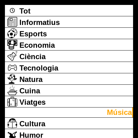
Tot
Informatius
Esports
Economia
Ciència
Tecnologia
Natura
Cuina
Viatges
Música
Cultura
Humor