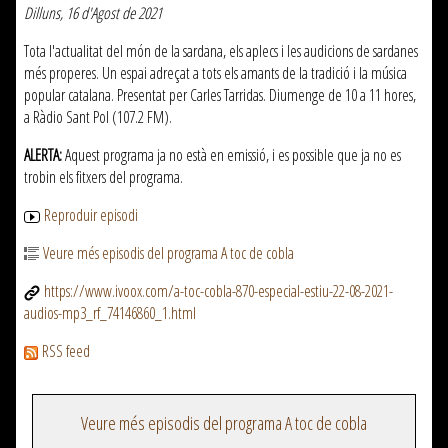
Dilluns, 16 d'Agost de 2021
Tota l'actualitat del món de la sardana, els aplecs i les audicions de sardanes
més properes. Un espai adreçat a tots els amants de la tradició i la música
popular catalana. Presentat per Carles Tarridas. Diumenge de 10 a 11 hores,
a Ràdio Sant Pol (107.2 FM).
ALERTA:
Aquest programa ja no està en emissió, i es possible que ja no es
trobin els fitxers del programa.
Reproduir episodi
Veure més episodis del programa A toc de cobla
https://www.ivoox.com/a-toc-cobla-870-especial-estiu-22-08-2021-
audios-mp3_rf_74146860_1.html
RSS feed
Veure més episodis del programa A toc de cobla