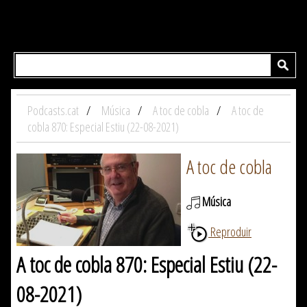
Podcasts.cat
Música
A toc de cobla
A toc de
cobla 870: Especial Estiu (22-08-2021)
A toc de cobla
Música
Reproduir
A toc de cobla 870: Especial Estiu (22-
08-2021)