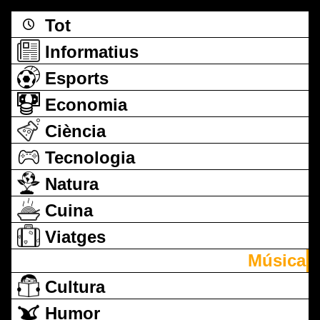
Tot
Informatius
Esports
Economia
Ciència
Tecnologia
Natura
Cuina
Viatges
Música
Cultura
Humor