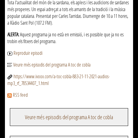
Tota l'actualitat del món de la sardana, els aplecs i les audicions de sardanes
més properes. Un espai adreçat a tots els amants de la tradició i la música
popular catalana. Presentat per Carles Tarridas. Diumenge de 10 a 11 hores,
a Ràdio Sant Pol (107.2 FM).
ALERTA:
Aquest programa ja no està en emissió, i es possible que ja no es
trobin els fitxers del programa.
Reproduir episodi
Veure més episodis del programa A toc de cobla
https://www.ivoox.com/a-toc-cobla-883-21-11-2021-audios-
mp3_rf_78534407_1.html
RSS feed
Veure més episodis del programa A toc de cobla