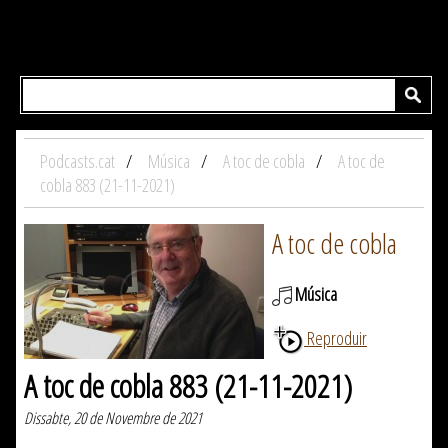
Podcasts.cat
Música
A toc de cobla
A toc de
cobla 883 (21-11-2021)
A toc de cobla
Música
Reproduir
A toc de cobla 883 (21-11-2021)
Dissabte, 20 de Novembre de 2021