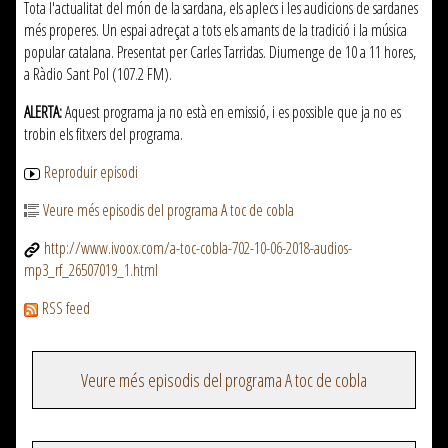
Tota l'actualitat del món de la sardana, els aplecs i les audicions de sardanes
més properes. Un espai adreçat a tots els amants de la tradició i la música
popular catalana. Presentat per Carles Tarridas. Diumenge de 10 a 11 hores,
a Ràdio Sant Pol (107.2 FM).
ALERTA:
Aquest programa ja no està en emissió, i es possible que ja no es
trobin els fitxers del programa.
Reproduir episodi
Veure més episodis del programa A toc de cobla
http://www.ivoox.com/a-toc-cobla-702-10-06-2018-audios-
mp3_rf_26507019_1.html
RSS feed
Veure més episodis del programa A toc de cobla