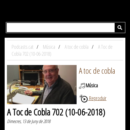
Podcasts.cat
Música
A toc de cobla
A Toc de
Cobla 702 (10-06-2018)
A toc de cobla
Música
Reproduir
A Toc de Cobla 702 (10-06-2018)
Dimecres, 13 de Juny de 2018