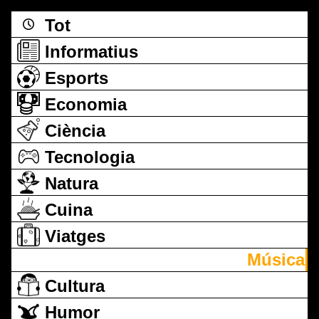
Tot
Informatius
Esports
Economia
Ciència
Tecnologia
Natura
Cuina
Viatges
Música
Cultura
Humor