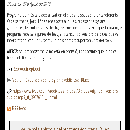
Dimecres, 07 d'Agost de 2019
Programa de música especialitzat en el blues i els seus diferents referents.
Cada setmana, Jordi López ens acosta al blues, repassant els grans
guitarristes, les millors veus i les figures més destacades. En aquesta ocasió, el
programa repassa algunes de les grans cançons o versions de blues que va
interpretar el conjunt Cream, un dels primers superconjunts del rock.
ALERTA:
Aquest programa ja no està en emissió, i es possible que ja no es
trobin els fitxers del programa.
Reproduir episodi
Veure més episodis del programa Addictes al Blues
http://www.ivoox.com/addictes-al-blues-73-blues-originals-i-versions-
audios-mp3_rf_39576101_1.html
RSS feed
Veure més episodis del programa Addictes al Blues