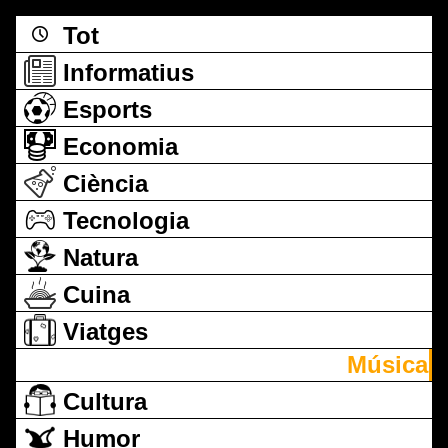
Tot
Informatius
Esports
Economia
Ciència
Tecnologia
Natura
Cuina
Viatges
Música
Cultura
Humor