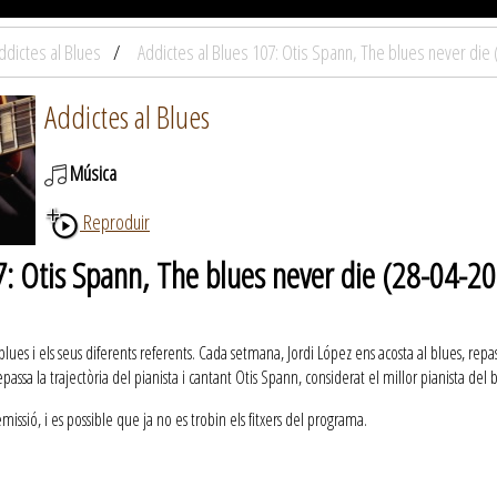
ddictes al Blues
Addictes al Blues 107: Otis Spann, The blues never die
Addictes al Blues
Música
Reproduir
7: Otis Spann, The blues never die (28-04-2
ues i els seus diferents referents. Cada setmana, Jordi López ens acosta al blues, repassa
assa la trajectòria del pianista i cantant Otis Spann, considerat el millor pianista del
ssió, i es possible que ja no es trobin els fitxers del programa.