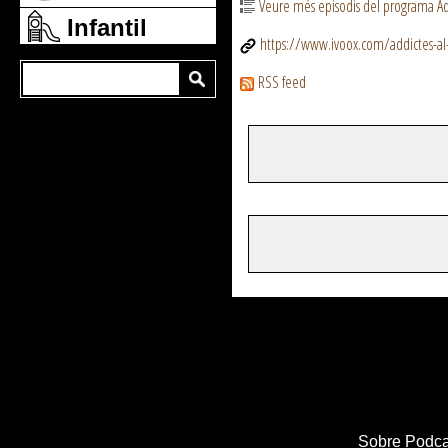
Veure més episodis del programa Add
Infantil
https://www.ivoox.com/addictes-al
RSS feed
Sobre Podca