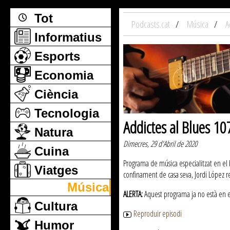
Tot
Podcasts.cat
Música
A
Informatius
Esports
Economia
Ciència
Tecnologia
Addictes al Blues 10
Natura
Dimecres, 29 d'Abril de 2020
Cuina
Programa de música especialitzat en el bl
Viatges
confinament de casa seva, Jordi López rep
Música
ALERTA:
Aquest programa ja no està en emi
Cultura
Reproduir episodi
Humor