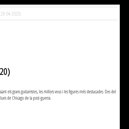
 (28-04-2020)
020)
nt els grans guitarristes, les millors veus i les figures més destacades. Des del
 blues de Chicago de la post-guerra.