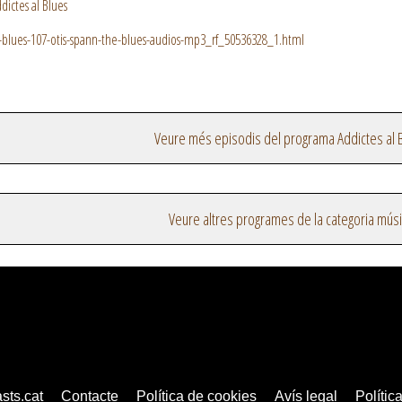
ictes al Blues
-blues-107-otis-spann-the-blues-audios-mp3_rf_50536328_1.html
Veure més episodis del programa Addictes al 
Veure altres programes de la categoria mús
sts.cat
Contacte
Política de cookies
Avís legal
Política