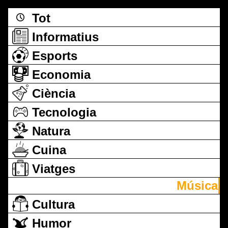
Tot
Informatius
Esports
Economia
Ciència
Tecnologia
Natura
Cuina
Viatges
Música
Cultura
Humor