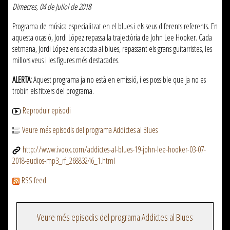
Dimecres, 04 de Juliol de 2018
Programa de música especialitzat en el blues i els seus diferents referents. En
aquesta ocasió, Jordi López repassa la trajectòria de John Lee Hooker. Cada
setmana, Jordi López ens acosta al blues, repassant els grans guitarristes, les
millors veus i les figures més destacades.
ALERTA:
Aquest programa ja no està en emissió, i es possible que ja no es
trobin els fitxers del programa.
Reproduir episodi
Veure més episodis del programa Addictes al Blues
http://www.ivoox.com/addictes-al-blues-19-john-lee-hooker-03-07-
2018-audios-mp3_rf_26883246_1.html
RSS feed
Veure més episodis del programa Addictes al Blues