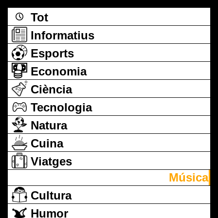
Tot
Informatius
Esports
Economia
Ciència
Tecnologia
Natura
Cuina
Viatges
Música
Cultura
Humor